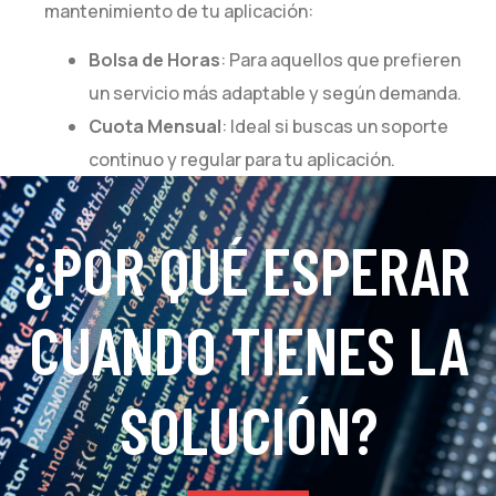
mantenimiento de tu aplicación:
Bolsa de Horas
: Para aquellos que prefieren
un servicio más adaptable y según demanda.
Cuota Mensual
: Ideal si buscas un soporte
continuo y regular para tu aplicación.
¿POR QUÉ ESPERAR
CUANDO TIENES LA
SOLUCIÓN?