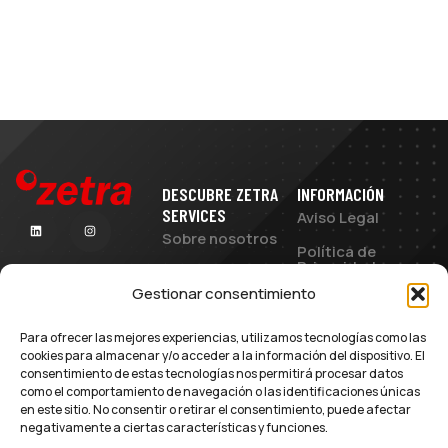
DESCUBRE ZETRA
INFORMACIÓN
SERVICES
Aviso Legal
Sobre nosotros
Política de
Privacidad
Servicios IT
Gestionar consentimiento
Política de
Soporte Directo
Cookies
IT
Para ofrecer las mejores experiencias, utilizamos tecnologías como las
Términos y
Mantenimiento
cookies para almacenar y/o acceder a la información del dispositivo. El
Condiciones
Integral
consentimiento de estas tecnologías nos permitirá procesar datos
como el comportamiento de navegación o las identificaciones únicas
Novedades
en este sitio. No consentir o retirar el consentimiento, puede afectar
negativamente a ciertas características y funciones.
Contacto