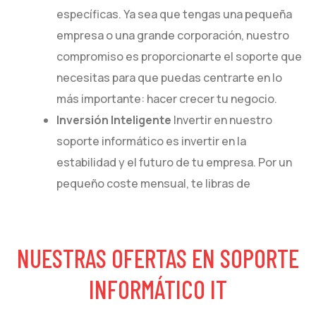
específicas. Ya sea que tengas una pequeña
empresa o una grande corporación, nuestro
compromiso es proporcionarte el soporte que
necesitas para que puedas centrarte en lo
más importante: hacer crecer tu negocio.
Inversión Inteligente
Invertir en nuestro
soporte informático es invertir en la
estabilidad y el futuro de tu empresa. Por un
pequeño coste mensual, te libras de
preocupaciones técnicas y aseguras que tu
empresa se mantenga productiva y
competitiva en el mercado.
NUESTRAS OFERTAS EN SOPORTE
INFORMÁTICO IT