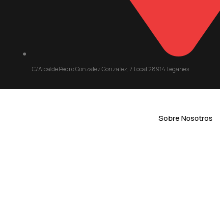
C/Alcalde Pedro Gonzalez Gonzalez, 7 Local 28914 Leganes
Sobre Nosotros
CÓMO EL M