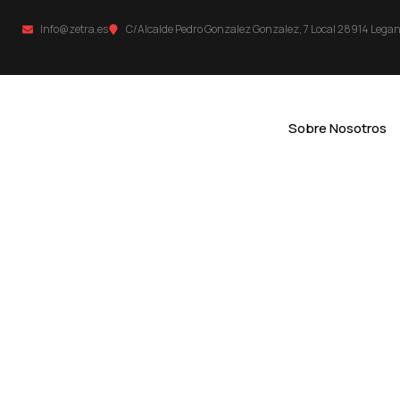
Info@zetra.es
C/Alcalde Pedro Gonzalez Gonzalez, 7 Local 28914 Lega
Sobre Nosotros