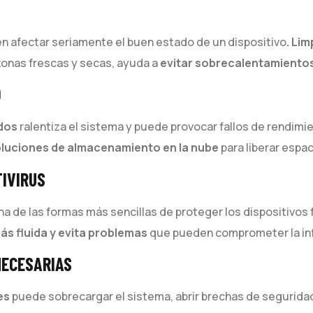
eden afectar seriamente el buen estado de un dispositivo
. Li
zonas frescas y secas, ayuda a
evitar sobrecalentamiento
O
ados
ralentiza el sistema y puede provocar fallos de rendimi
luciones de almacenamiento en la nube
para liberar espac
TIVIRUS
a de las formas más sencillas de proteger los dispositivos f
ás fluida y evita problemas
que pueden comprometer la inf
NECESARIAS
es
puede sobrecargar el sistema, abrir brechas de seguridad