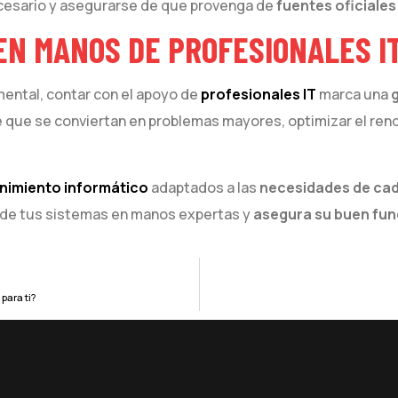
ecesario y asegurarse de que provenga de
fuentes oficiales
EN MANOS DE PROFESIONALES I
mental, contar con el apoyo de
profesionales IT
marca una
g
e que se conviertan en problemas mayores, optimizar el ren
nimiento informático
adaptados a las
necesidades de ca
do de tus sistemas en manos expertas y
asegura su buen fu
para ti?