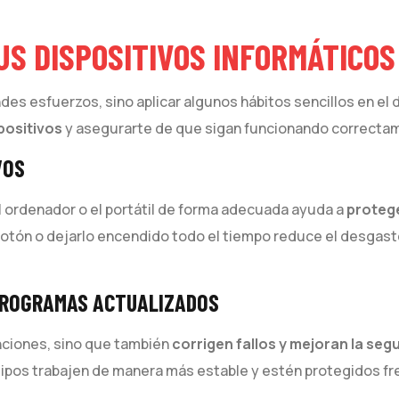
US DISPOSITIVOS INFORMÁTICOS
andes esfuerzos, sino aplicar algunos hábitos sencillos en el
positivos
y asegurarte de que sigan funcionando correctam
VOS
 ordenador o el portátil de forma adecuada ayuda a
protege
 botón o dejarlo encendido todo el tiempo reduce el desgas
 PROGRAMAS ACTUALIZADOS
nciones, sino que también
corrigen fallos y mejoran la segu
quipos trabajen de manera más estable y estén protegidos fr