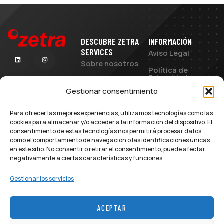
DESCUBRE ZETRA
INFORMACIÓN
SERVICES
Aviso Legal
Sobre nosotros
Política de
Privacidad
Servicios IT
Gestionar consentimiento
Política de
Soporte Directo
Cookies
IT
Para ofrecer las mejores experiencias, utilizamos tecnologías como las
Términos y
Mantenimiento
cookies para almacenar y/o acceder a la información del dispositivo. El
Condiciones
Integral
consentimiento de estas tecnologías nos permitirá procesar datos
como el comportamiento de navegación o las identificaciones únicas
Novedades
en este sitio. No consentir o retirar el consentimiento, puede afectar
negativamente a ciertas características y funciones.
Contacto
Gestionar los servicios
ACEPTAR